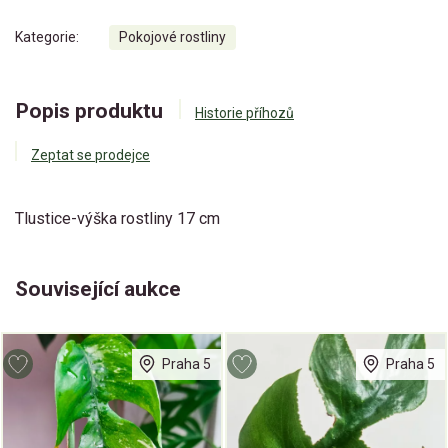
Kategorie:
Pokojové rostliny
Popis produktu
Historie příhozů
Zeptat se prodejce
Tlustice-výška rostliny 17 cm
Související aukce
Praha 5
Praha 5