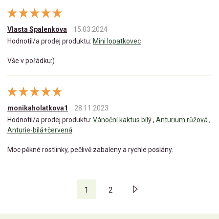
Vlasta Spalenkova
15.03.2024
Hodnotil/a prodej produktu:
Mini lopatkovec
Vše v pořádku:)
monikaholatkova1
28.11.2023
Hodnotil/a prodej produktu:
Vánoční kaktus bílý
,
Anturium růžová
,
Anturie-bílá+červená
Moc pěkné rostlinky, pečlivě zabaleny a rychle poslány.
1
2