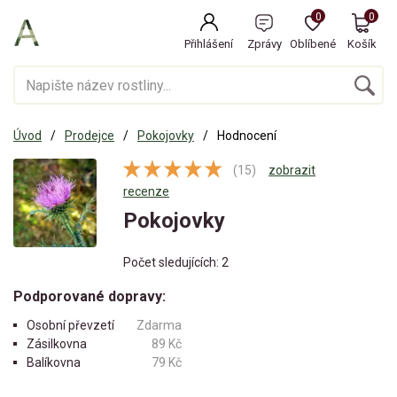
0
0
Přihlášení
Zprávy
Oblíbené
Košík
Úvod
Prodejce
Pokojovky
Hodnocení
(15)
zobrazit
recenze
Pokojovky
Počet sledujících: 2
Podporované dopravy:
Osobní převzetí
Zdarma
Zásilkovna
89 Kč
Balíkovna
79 Kč