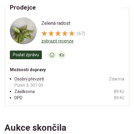
Prodejce
Zelená radost
(67)
zobrazit recenze
Poslat zprávu
Možnosti dopravy
Osobní převzetí
Zdarma
Plzeň 3, 301 00
Zásilkovna
89 Kč
DPD
89 Kč
Aukce skončila