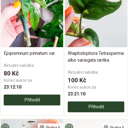
Epipremnum pinnatum var
Rhaphidophora Tetrasperma
albo variegata raritka
Aktuální nabídka:
80 Kč
Aktuální nabídka:
100 Kč
Konec aukce za:
23:12:09
Konec aukce za:
23:21:09
Přihodit
Přihodit
Praha 5
Praha 5