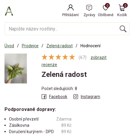
0
0
Přihlášení
Zprávy
Oblíbené
Košík
Úvod
Prodejce
Zelená radost
Hodnocení
(67)
zobrazit
recenze
Zelená radost
Počet sledujících: 8
Facebook
Instagram
Podporované dopravy:
Osobní převzetí
Zdarma
Zásilkovna
89 Kč
Doručení kurýrem - DPD
89 Kč