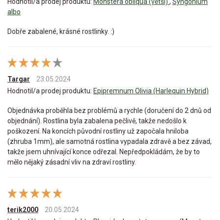
Hodnotil/a prodej produktu:
Monstera obliqua (větší)
,
Syngonium
albo
Dobře zabalené, krásné rostlinky. :)
Targar
23.05.2024
Hodnotil/a prodej produktu:
Epipremnum Olivia (Harlequin Hybrid)
Objednávka proběhla bez problémů a rychle (doručení do 2 dnů od
objednání). Rostlina byla zabalena pečlivě, takže nedošlo k
poškození. Na koncích původní rostliny už započala hniloba
(zhruba 1mm), ale samotná rostlina vypadala zdravě a bez závad,
takže jsem uhnívající konce odřezal. Nepředpokládám, že by to
mělo nějaký zásadní vliv na zdraví rostliny.
terik2000
20.05.2024