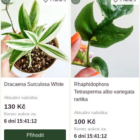
Dracaena Surculosa White
Rhaphidophora
Tetrasperma albo variegata
Aktuální nabídka:
raritka
130 Kč
Aktuální nabídka:
Konec aukce za:
100 Kč
6 dní 15:41:12
Konec aukce za:
Přihodit
6 dní 15:41:12