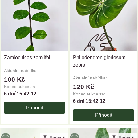
Zamioculcas zamiifoli
Philodendron gloriosum
zebra
Aktuální nabídka:
Aktuální nabídka:
100 Kč
120 Kč
Konec aukce za:
6 dní 15:42:12
Konec aukce za:
6 dní 15:42:12
Přihodit
Přihodit
Praha 5
Praha 5