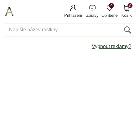
0
0
Přihlášení
Zprávy
Oblíbené
Košík
Vypnout reklamy?