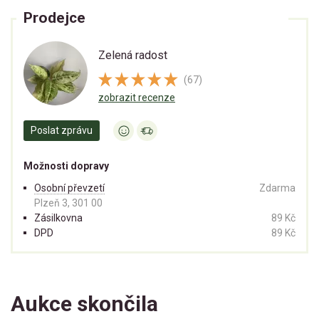
Prodejce
Zelená radost
(67)
zobrazit recenze
Poslat zprávu
Možnosti dopravy
Osobní převzetí
Zdarma
Plzeň 3, 301 00
Zásilkovna
89 Kč
DPD
89 Kč
Aukce skončila