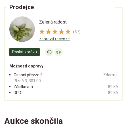
Prodejce
Zelená radost
(67)
zobrazit recenze
Poslat zprávu
Možnosti dopravy
Osobní převzetí
Zdarma
Plzeň 3, 301 00
Zásilkovna
89 Kč
DPD
89 Kč
Aukce skončila