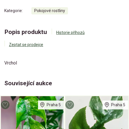
Kategorie:
Pokojové rostliny
Popis produktu
Historie příhozů
Zeptat se prodejce
Vrchol
Související aukce
Praha 5
Praha 5