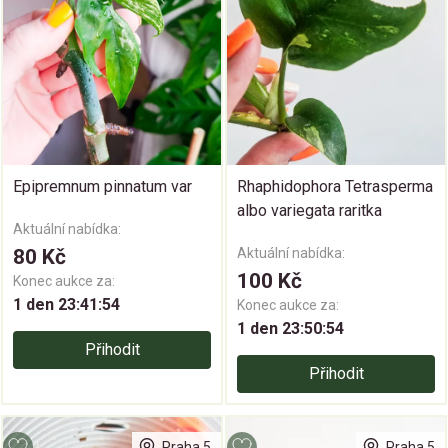
Epipremnum pinnatum var
Rhaphidophora Tetrasperma
albo variegata raritka
Aktuální nabídka:
80 Kč
Aktuální nabídka:
100 Kč
Konec aukce za:
1 den 23:41:53
Konec aukce za:
1 den 23:50:53
Přihodit
Přihodit
Praha 5
Praha 5