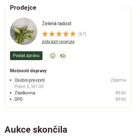
Prodejce
Zelená radost
(67)
zobrazit recenze
Poslat zprávu
Možnosti dopravy
Osobní převzetí
Zdarma
Plzeň 3, 301 00
Zásilkovna
89 Kč
DPD
89 Kč
Aukce skončila