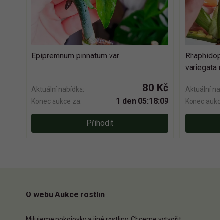
Epipremnum pinnatum var
Rhaphidop
variegata 
80 Kč
Aktuální nabídka:
Aktuální na
1 den 05:18:08
Konec aukce za:
Konec aukc
Přihodit
O webu Aukce rostlin
Milujeme pokojovky a jiné rostliny. Chceme vytvořit