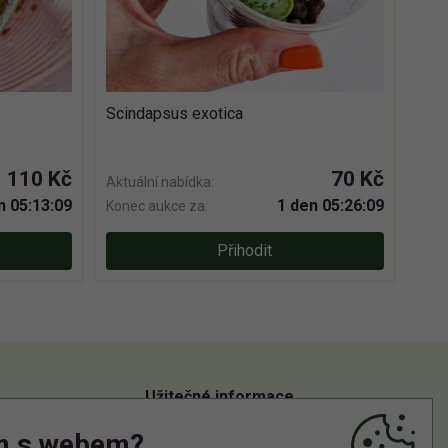
Scindapsus exotica
110 Kč
70 Kč
Aktuální nabídka:
n 05:13:08
1 den 05:26:08
Konec aukce za:
Přihodit
Užitečné informace
m s webem?
Informace o zpracování osobních údajů