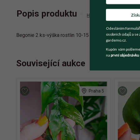
Popis produktu
Získ
Historie příhozů
Zepta
Odesláním formulář
osobních údajů a se 
Begonie 2 ks-výška rostlin 10-15 cm. Fialka výška rostl
gardemo.cz.
Kupón vám pošleme n
na
první objednávku
Související aukce
Praha 5