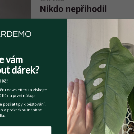
Nikdo nepřihodil
Spolehlivý prodejce
Prodejce má více jak 10 pozitivních
e vám
hodnocení.
ut dárek?
 Kč!
ěru newsletteru a získejte
Sdílejte na:
 Kč na první nákup.
Facebook
Twitter
Email
posílat tipy k pěstování,
 a praktickou inspiraci.
lku.
Kategorie:
Pokojové rostliny