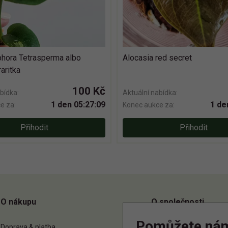
hora Tetrasperma albo
Alocasia red secret
raritka
100 Kč
bídka:
Aktuální nabídka:
1 den 05:27:08
1 de
e za:
Konec aukce za:
Přihodit
Přihodit
O nákupu
O společnosti
Pomůžete ná
Doprava & platba
O nás