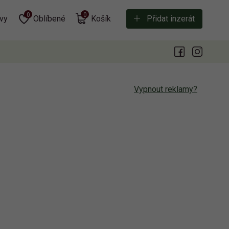
0
0
vy
Oblíbené
Košík
Přidat inzerát
Vypnout reklamy?