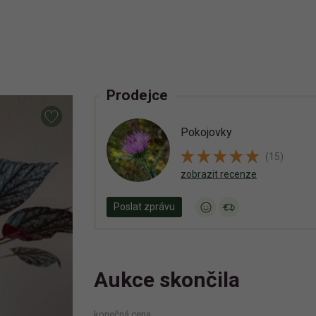
Prodejce
Pokojovky
(15)
zobrazit recenze
Poslat zprávu
Aukce skončila
konečná cena