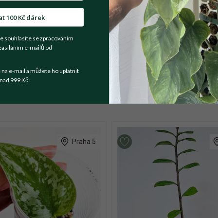
at 100 Kč dárek
t se prodejce
e souhlasíte se zpracováním
zasíláním e-mailů od
a e-mail a můžete ho uplatnit
nad 999 Kč.
Praha 5