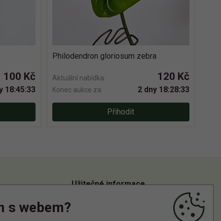
Philodendron gloriosum zebra
100 Kč
120 Kč
Aktuální nabídka:
y 18:45:33
2 dny 18:28:33
Konec aukce za:
Přihodit
Užitečné informace
m s webem?
Informace o zpracování osobních údajů