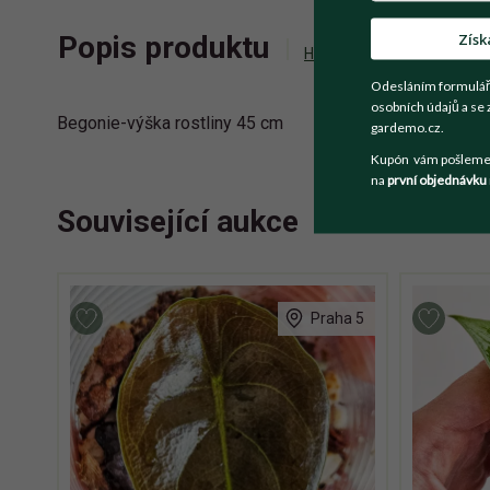
Získ
Popis produktu
Historie příhozů
Zepta
Odesláním formulář
osobních údajů a se 
Begonie-výška rostliny 45 cm
gardemo.cz.
Kupón vám pošleme n
na
první objednávku
Související aukce
Praha 5