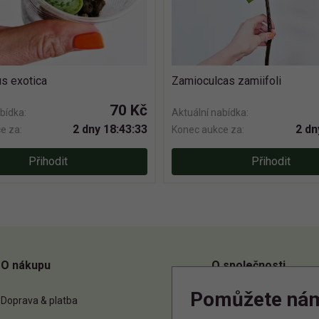
s exotica
Zamioculcas zamiifoli
70 Kč
bídka:
Aktuální nabídka:
2 dny 18:43:33
2 dn
e za:
Konec aukce za:
Přihodit
Přihodit
O nákupu
O společnosti
Pomůžete ná
Doprava & platba
O nás