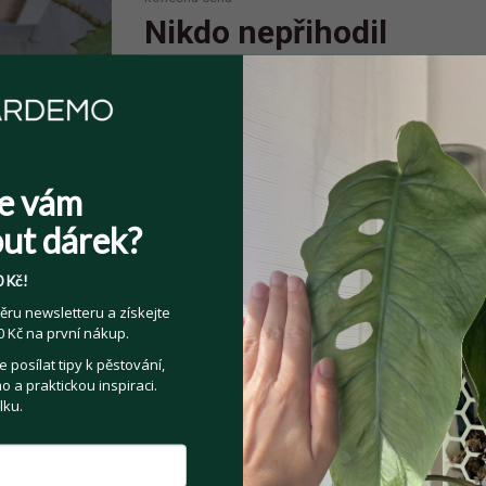
Nikdo nepřihodil
Spolehlivý prodejce
Prodejce má více jak 10 pozitivních
e vám
hodnocení.
ut dárek?
 Kč!
ěru newsletteru a získejte
 Kč na první nákup.
Sdílejte na:
posílat tipy k pěstování,
Facebook
Twitter
Email
 a praktickou inspiraci.
lku.
Kategorie:
Pokojové rostliny