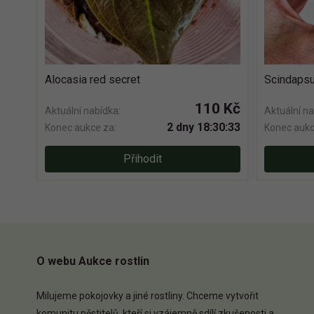
Alocasia red secret
Scindapsu
110 Kč
Aktuální nabídka:
Aktuální na
2 dny 18:30:33
Konec aukce za:
Konec aukc
Přihodit
O webu Aukce rostlin
Milujeme pokojovky a jiné rostliny. Chceme vytvořit
komunitu pěstitelů, kteří si vzájemně sdílí zkušenosti a