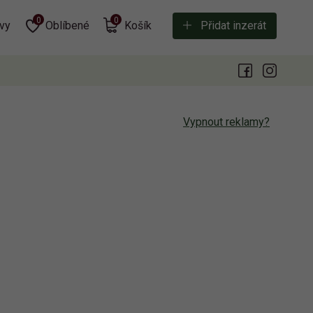
0
0
vy
Oblíbené
Košík
Přidat inzerát
Vypnout reklamy?