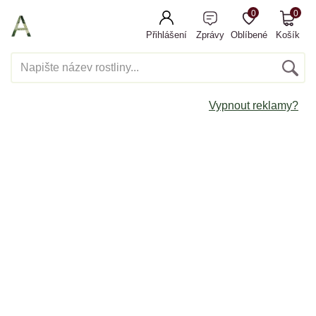
0
0
Přihlášení
Zprávy
Oblíbené
Košík
Vypnout reklamy?