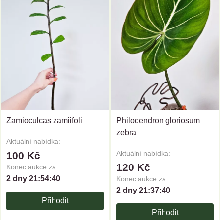
Zamioculcas zamiifoli
Philodendron gloriosum
zebra
Aktuální nabídka:
Aktuální nabídka:
100 Kč
120 Kč
Konec aukce za:
2 dny 21:54:40
Konec aukce za:
2 dny 21:37:40
Přihodit
Přihodit