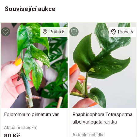
Související aukce
Praha 5
Praha 5
Epipremnum pinnatum var
Rhaphidophora Tetrasperma
albo variegata raritka
Aktuální nabídka:
80 Kč
Aktuální nabídka: