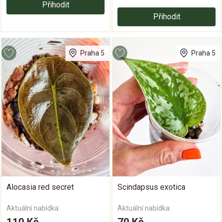
Přihodit
Přihodit
Praha 5
Praha 5
Alocasia red secret
Scindapsus exotica
Aktuální nabídka:
Aktuální nabídka:
110 Kč
70 Kč