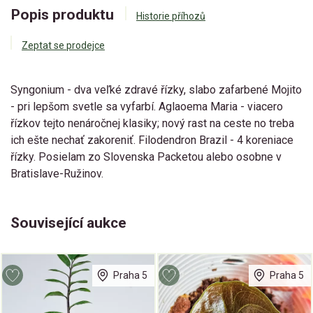
Popis produktu
Historie příhozů
Zeptat se prodejce
Syngonium - dva veľké zdravé řízky, slabo zafarbené Mojito
- pri lepšom svetle sa vyfarbí. Aglaoema Maria - viacero
řízkov tejto nenáročnej klasiky; nový rast na ceste no treba
ich ešte nechať zakoreniť. Filodendron Brazil - 4 koreniace
řízky. Posielam zo Slovenska Packetou alebo osobne v
Bratislave-Ružinov.
Související aukce
Praha 5
Praha 5