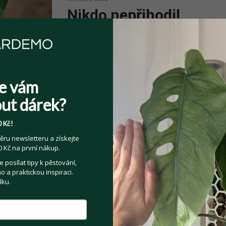
Nikdo nepřihodil
e vám
Sdílejte na:
ut dárek?
Facebook
Twitter
Email
 Kč!
ěru newsletteru a získejte
Kategorie:
Pokojové rostliny
 Kč na první nákup.
posílat tipy k pěstování,
 a praktickou inspiraci.
lku.
t se prodejce