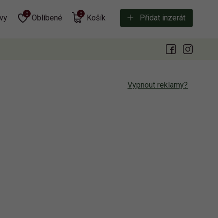
0
0
vy
Oblíbené
Košík
Přidat inzerát
Vypnout reklamy?