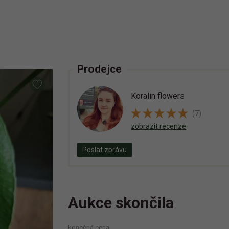
Prodejce
Koralin flowers
(7)
zobrazit recenze
Poslat zprávu
Aukce skončila
konečná cena