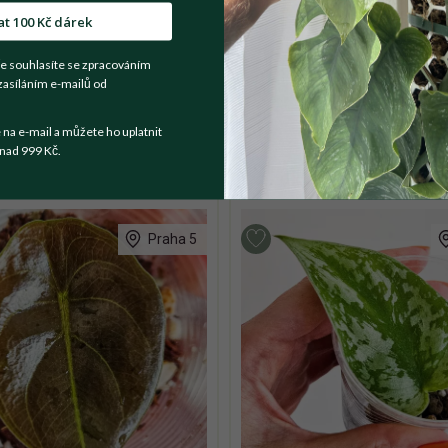
at 100 Kč dárek
e souhlasíte se zpracováním
zasíláním e-mailů od
a e-mail a můžete ho uplatnit
nad 999 Kč.
Praha 5