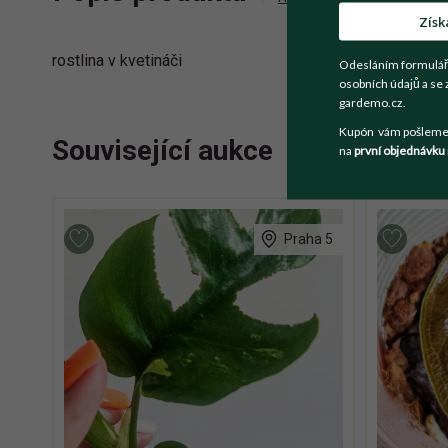
Získ
rostlina v kvetináči
Odesláním formulář
osobních údajů a se 
gardemo.cz.
Kupón vám pošleme n
Související aukce
na
první objednávku
Praha 5