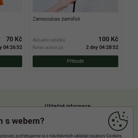
Zamioculcas zamiifoli
70 Kč
100 Kč
Aktuální nabídka:
y 04:26:51
2 dny 04:28:51
Konec aukce za:
Přihodit
Užitečné informace
m s webem?
Informace o zpracování osobních údajů
Zásady používání cookies
šovat, potřebujeme si o návštěvnícíh ukládat soubory Cookies.