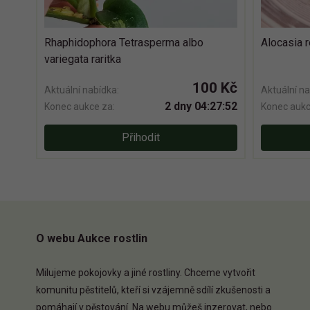
Rhaphidophora Tetrasperma albo
Alocasia 
variegata raritka
100 Kč
Aktuální nabídka:
Aktuální na
2 dny 04:27:51
Konec aukce za:
Konec aukc
Přihodit
O webu Aukce rostlin
Milujeme pokojovky a jiné rostliny. Chceme vytvořit
komunitu pěstitelů, kteří si vzájemně sdílí zkušenosti a
pomáhají v pěstování. Na webu můžeš inzerovat, nebo