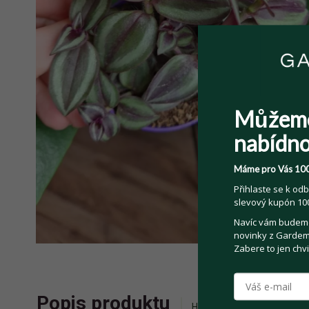
Můžem
nabídno
Máme pro Vás 100
Přihlaste se k odb
slevový kupón 100
Navíc vám budeme 
novinky z Gardemo
Zabere to jen chvi
Popis produktu
Historie příhozů
Zepta