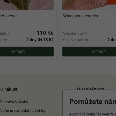
red secret
Scindapsus exotica
110 Kč
bídka:
Aktuální nabídka:
2 dny 04:13:51
2 dn
e za:
Konec aukce za:
Přihodit
Přihodit
O nákupu
O společnosti
Pomůžete ná
Doprava & platba
O nás
Veřejné obchodní podmínky
Kontakt
Abychom mohli náš web vylep