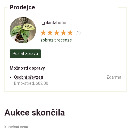
Prodejce
i_plantaholic
(1)
zobrazit recenze
Poslat zprávu
Možnosti dopravy
Osobní převzetí
Zdarma
Brno-střed, 602 00
Aukce skončila
konečná cena