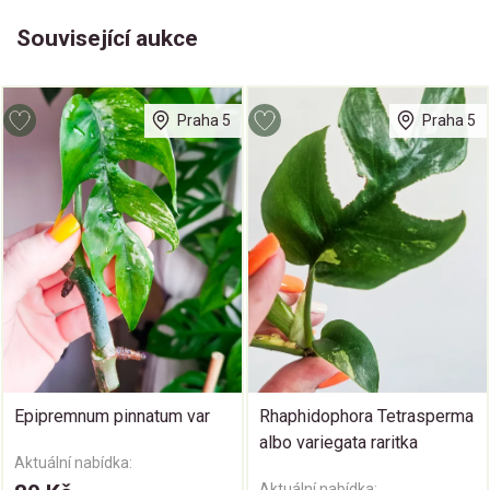
Související aukce
Praha 5
Praha 5
Epipremnum pinnatum var
Rhaphidophora Tetrasperma
albo variegata raritka
Aktuální nabídka:
Aktuální nabídka: