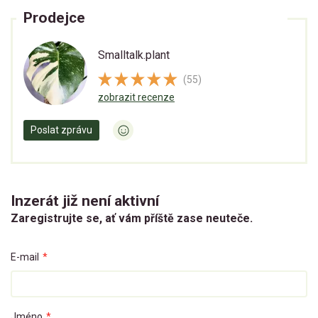
Prodejce
Smalltalk.plant
(55)
zobrazit recenze
Poslat zprávu
Inzerát již není aktivní
Zaregistrujte se, ať vám příště zase neuteče.
E-mail
*
Jméno
*