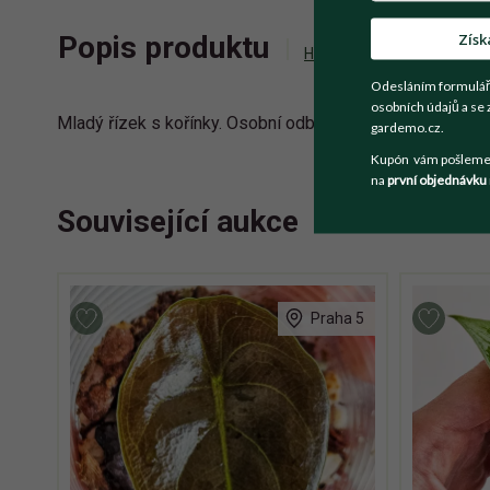
Získ
Popis produktu
Historie příhozů
Zepta
Odesláním formulář
osobních údajů a se 
Mladý řízek s kořínky. Osobní odběr Jirkov, Chomutov, Mo
gardemo.cz.
Kupón vám pošleme n
na
první objednávku
Související aukce
Praha 5