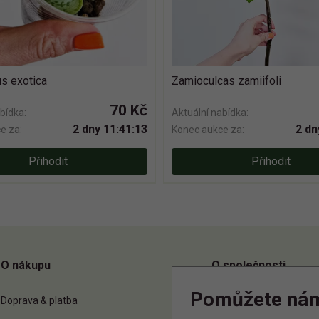
s exotica
Zamioculcas zamiifoli
70 Kč
bídka:
Aktuální nabídka:
2 dny 11:41:12
2 dn
e za:
Konec aukce za:
Přihodit
Přihodit
O nákupu
O společnosti
Pomůžete ná
Doprava & platba
O nás