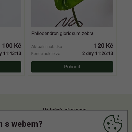
Philodendron gloriosum zebra
100 Kč
120 Kč
Aktuální nabídka:
y 11:43:12
2 dny 11:26:12
Konec aukce za:
Přihodit
Užitečné informace
m s webem?
Informace o zpracování osobních údajů