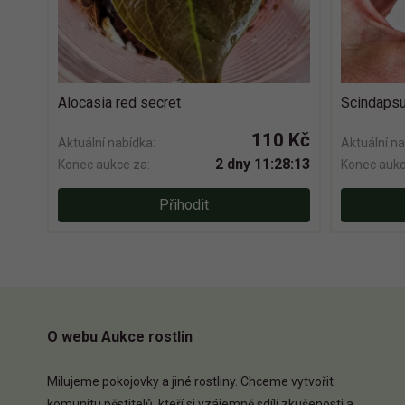
Alocasia red secret
Scindapsu
110 Kč
Aktuální nabídka:
Aktuální na
2 dny 11:28:12
Konec aukce za:
Konec aukc
Přihodit
O webu Aukce rostlin
Milujeme pokojovky a jiné rostliny. Chceme vytvořit
komunitu pěstitelů, kteří si vzájemně sdílí zkušenosti a