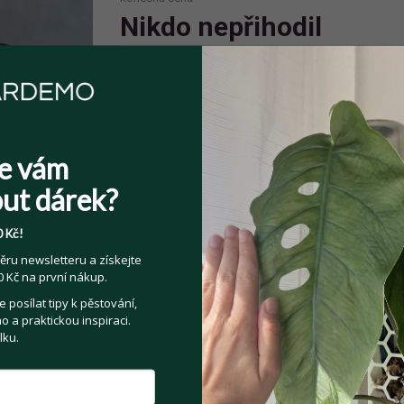
Nikdo nepřihodil
Spolehlivý prodejce
Prodejce má více jak 10 pozitivních
e vám
hodnocení.
ut dárek?
 Kč!
ěru newsletteru a získejte
 Kč na první nákup.
Sdílejte na:
posílat tipy k pěstování,
Facebook
Twitter
Email
 a praktickou inspiraci.
lku.
Kategorie:
Pokojové rostliny