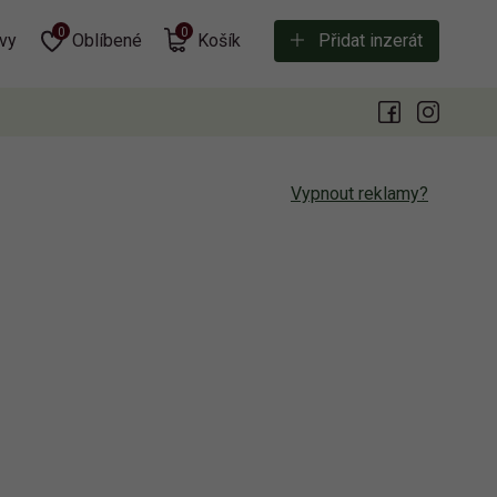
0
0
vy
Oblíbené
Košík
Přidat inzerát
Vypnout reklamy?