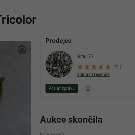
ricolor
Prodejce
Rita177
(39)
zobrazit recenze
Poslat zprávu
Aukce skončila
konečná cena