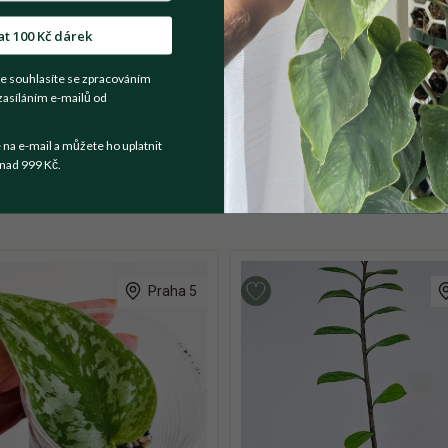
at 100 Kč dárek
t se prodejce
e souhlasíte se zpracováním
zasíláním e-mailů od
st, Žatec, případně zasilkovna či balikovna.
a e-mail a můžete ho uplatnit
nad 999 Kč.
Praha 5