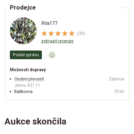
Prodejce
Rita177
(39)
zobrazit recenze
Poslat zprávu
Možnosti dopravy
Osobní převzetí
Zdarma
Jirkov, 431 11
Balíkovna
70 Kč
Aukce skončila