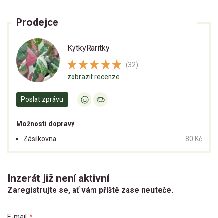
Prodejce
KytkyRaritky
(32)
zobrazit recenze
Poslat zprávu
Možnosti dopravy
Zásilkovna
80 Kč
Inzerát již není aktivní
Zaregistrujte se, ať vám příště zase neuteče.
E-mail
*