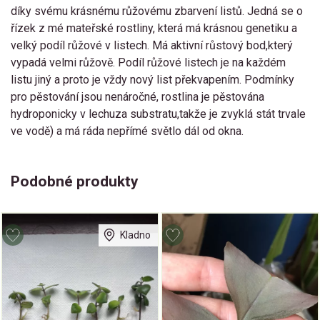
díky svému krásnému růžovému zbarvení listů. Jedná se o
řízek z mé mateřské rostliny, která má krásnou genetiku a
velký podíl růžové v listech. Má aktivní růstový bod,který
vypadá velmi růžově. Podíl růžové listech je na každém
listu jiný a proto je vždy nový list překvapením. Podmínky
pro pěstování jsou nenáročné, rostlina je pěstována
hydroponicky v lechuza substratu,takže je zvyklá stát trvale
ve vodě) a má ráda nepřímé světlo dál od okna.
Podobné produkty
Kladno