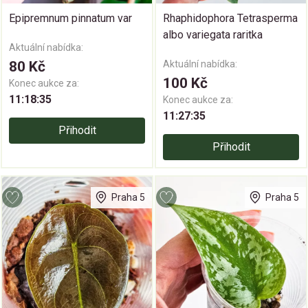
Epipremnum pinnatum var
Rhaphidophora Tetrasperma
albo variegata raritka
Aktuální nabídka:
80 Kč
Aktuální nabídka:
100 Kč
Konec aukce za:
11:18:34
Konec aukce za:
11:27:34
Přihodit
Přihodit
Praha 5
Praha 5