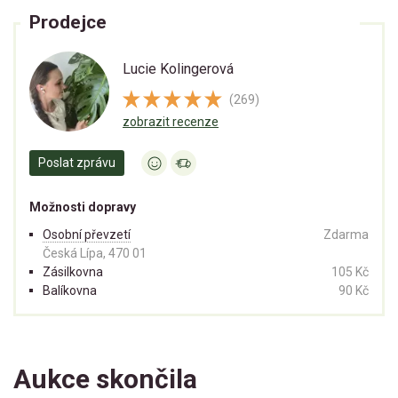
Prodejce
Lucie Kolingerová
(269)
zobrazit recenze
Poslat zprávu
Možnosti dopravy
Osobní převzetí
Zdarma
Česká Lípa, 470 01
Zásilkovna
105 Kč
Balíkovna
90 Kč
Aukce skončila