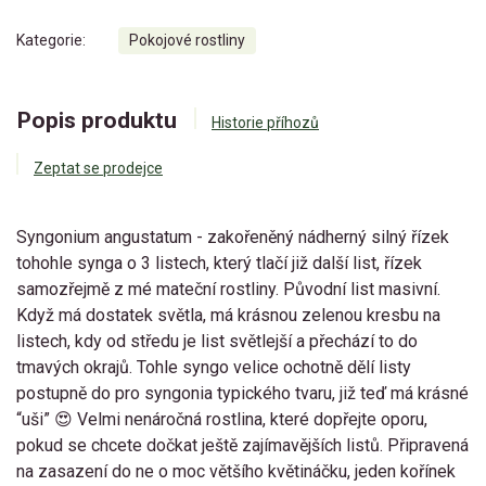
Kategorie:
Pokojové rostliny
Popis produktu
Historie příhozů
Zeptat se prodejce
Syngonium angustatum - zakořeněný nádherný silný řízek
tohohle synga o 3 listech, který tlačí již další list, řízek
samozřejmě z mé mateční rostliny. Původní list masivní.
Když má dostatek světla, má krásnou zelenou kresbu na
listech, kdy od středu je list světlejší a přechází to do
tmavých okrajů. Tohle syngo velice ochotně dělí listy
postupně do pro syngonia typického tvaru, již teď má krásné
“uši” 😍 Velmi nenáročná rostlina, které dopřejte oporu,
pokud se chcete dočkat ještě zajímavějších listů. Připravená
na zasazení do ne o moc většího květináčku, jeden kořínek