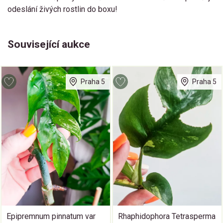
odeslání živých rostlin do boxu!
Související aukce
Praha 5
Praha 5
Epipremnum pinnatum var
Rhaphidophora Tetrasperma