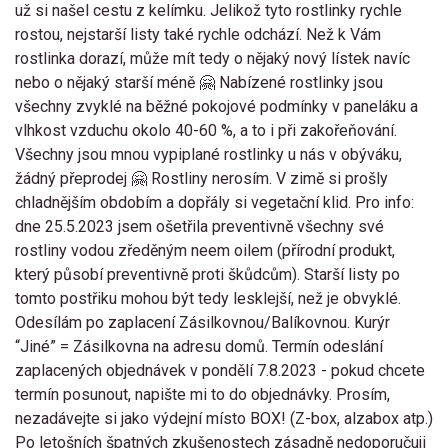
už si našel cestu z kelímku. Jelikož tyto rostlinky rychle
rostou, nejstarší listy také rychle odchází. Než k Vám
rostlinka dorazí, může mít tedy o nějaký nový lístek navíc
nebo o nějaký starší méně 🤗 Nabízené rostlinky jsou
všechny zvyklé na běžné pokojové podmínky v paneláku a
vlhkost vzduchu okolo 40-60 %, a to i při zakořeňování.
Všechny jsou mnou vypiplané rostlinky u nás v obýváku,
žádný přeprodej 🤗 Rostliny nerosím. V zimě si prošly
chladnějším obdobím a dopřály si vegetační klid. Pro info:
dne 25.5.2023 jsem ošetřila preventivně všechny své
rostliny vodou zředěným neem oilem (přírodní produkt,
který působí preventivně proti škůdcům). Starší listy po
tomto postřiku mohou být tedy lesklejší, než je obvyklé.
Odesílám po zaplacení Zásilkovnou/Balíkovnou. Kurýr
“Jiné” = Zásilkovna na adresu domů. Termín odeslání
zaplacených objednávek v pondělí 7.8.2023 - pokud chcete
termín posunout, napište mi to do objednávky. Prosím,
nezadávejte si jako výdejní místo BOX! (Z-box, alzabox atp.)
Po letošních špatných zkušenostech zásadně nedoporučuji