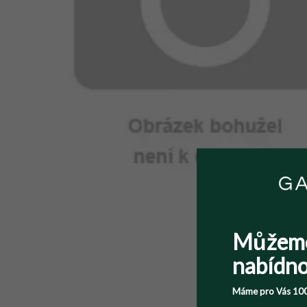
Můžem
nabídno
Máme pro Vás 100