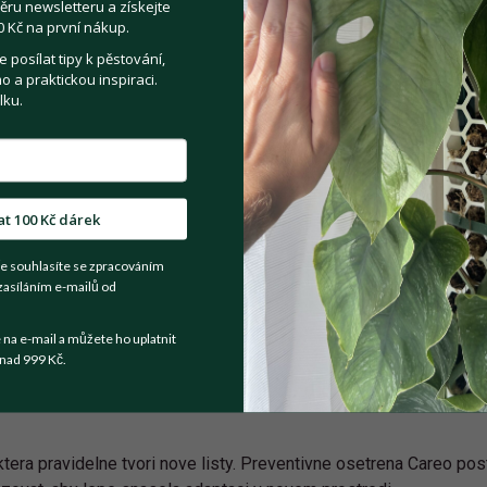
ěru newsletteru a získejte
 Kč na první nákup.
posílat tipy k pěstování,
Registrovat se
 a praktickou inspiraci.
lku.
Sdílejte na:
at 100 Kč dárek
Facebook
Twitter
Email
e souhlasíte se zpracováním
Kategorie:
Pokojové rostliny
zasíláním e-mailů od
a e-mail a můžete ho uplatnit
nad 999 Kč.
ktera pravidelne tvori nove listy. Preventivne osetrena Careo po