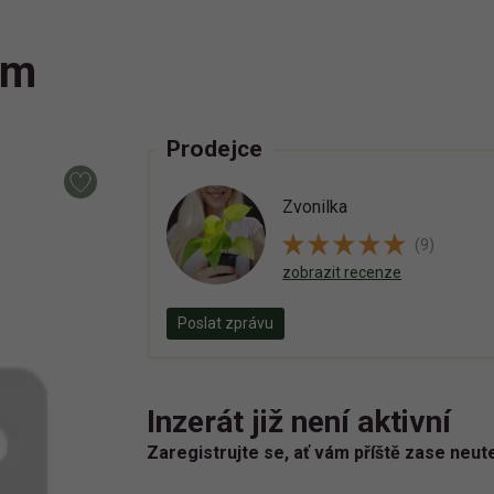
um
Prodejce
Zvonilka
(9)
zobrazit recenze
Poslat zprávu
Inzerát již není aktivní
Zaregistrujte se, ať vám příště zase neut