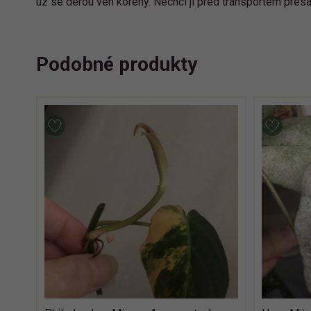
uz se derou ven koreny. Nechci ji pred transportem pres
Podobné produkty