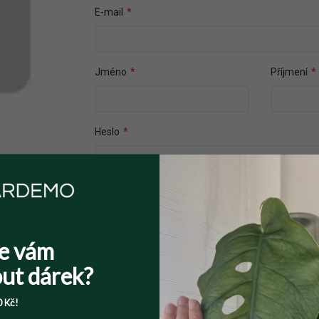
E-mail
*
Jméno
*
Příjmení
*
Heslo
*
Přečetl(a) jsem si a souhlasím s
Veřejnými 
Souhlasím se zpracováním osobních údajů z
e vám
Více informací zde
.
ut dárek?
 Kč!