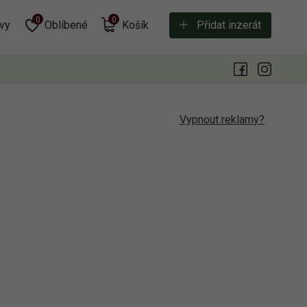
0
0
vy
Oblíbené
Košík
Přidat inzerát
Vypnout reklamy?