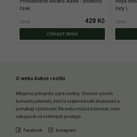
Philodendron Micans Aurea - stonkovy
Hoya Mitra
řizek
listy )
428 Kč
Cena:
Cena:
Zobrazit detail
O webu Aukce rostlin
Milujeme pokojovky a jiné rostliny. Chceme vytvořit
komunitu pěstitelů, kteří si vzájemně sdílí zkušenosti a
pomáhají v pěstování. Na webu můžeš inzerovat, nebo
nakupovat od ověřených prodejců.
Facebook
Instagram