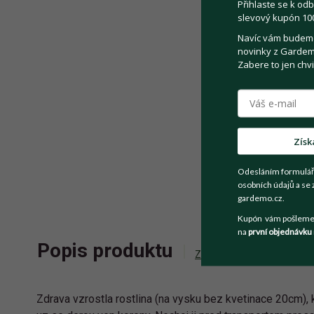
Přihlaste se k odb
slevový kupón 100
Navíc vám budeme 
novinky z Gardemo
Zabere to jen chvi
Získ
Odesláním formulář
osobních údajů a se 
gardemo.cz.
Kupón vám pošleme n
na
první objednávku
Popis produktu
Zeptat se prodejce
Zdrava vzrostla rostlina (na vysku bez kvetinace 20cm), 