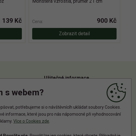
ož
Monstera vzrostlá, průměr 21 cm
139 Kč
900 Kč
Cena:
Zobrazit detail
Užitečné informace
m s webem?
Informace o zpracování osobních údajů
Zásady používání cookies
šovat, potřebujeme si o návštěvnícíh ukládat soubory Cookies.
tové informace, které jsou pro nás nápomocné při vyhodnocování
reklamy.
Více o Cookies zde
.
 Povolíte vše.
Povolit lze jen cookies, které chcete. Případně je