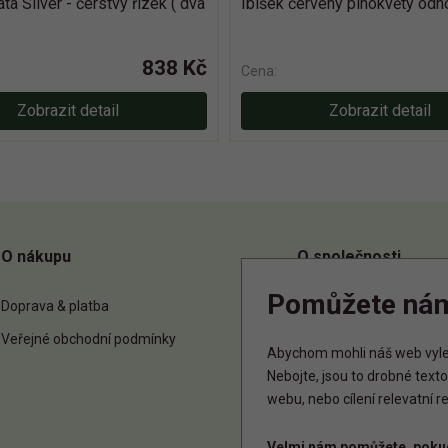
ta Silver - čerstvý řizek ( dva
Ibišek červený plnokvětý odn
838 Kč
Cena:
Zobrazit detail
Zobrazit detail
O nákupu
O společnosti
Pomůžete ná
Doprava & platba
O nás
Veřejné obchodní podmínky
Kontakt
Abychom mohli náš web vylep
Nebojte, jsou to drobné tex
webu, nebo cílení relevatní 
Velmi nám pomůžete, pokud