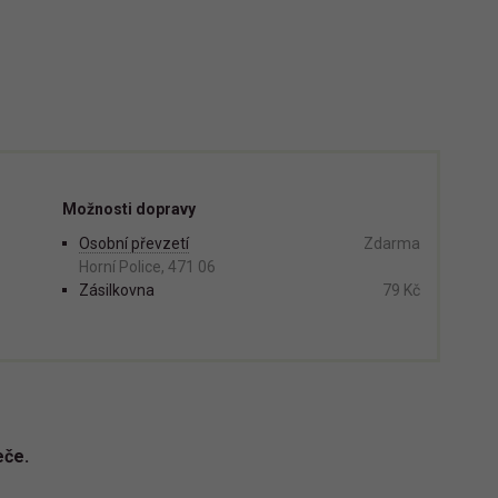
Možnosti dopravy
Osobní převzetí
Zdarma
Horní Police, 471 06
Zásilkovna
79 Kč
eče.