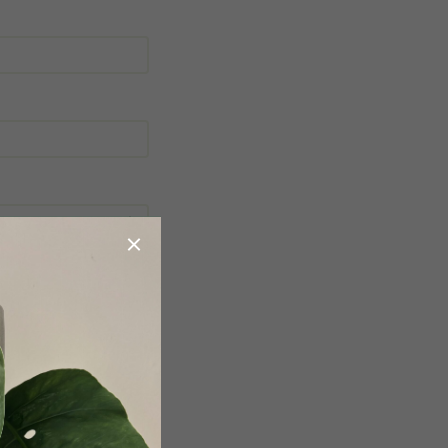
obchodními podmínkami
.
a účelem registrace.