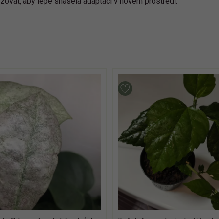
azovat, aby lepe snasela adaptaci v novem prostredi.