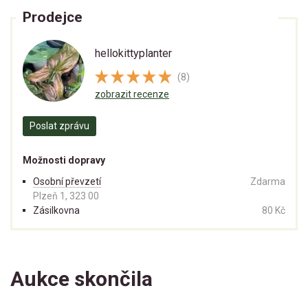
Prodejce
hellokittyplanter
(8)
zobrazit recenze
Poslat zprávu
Možnosti dopravy
Osobní převzetí
Zdarma
Plzeň 1, 323 00
Zásilkovna
80 Kč
Aukce skončila