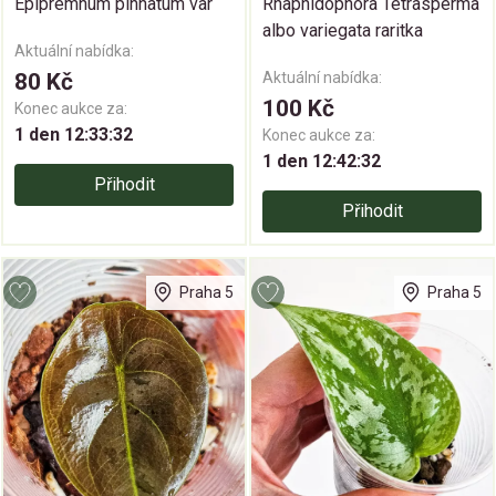
Epipremnum pinnatum var
Rhaphidophora Tetrasperma
albo variegata raritka
Aktuální nabídka:
80 Kč
Aktuální nabídka:
100 Kč
Konec aukce za:
1 den 12:33:31
Konec aukce za:
1 den 12:42:31
Přihodit
Přihodit
Praha 5
Praha 5