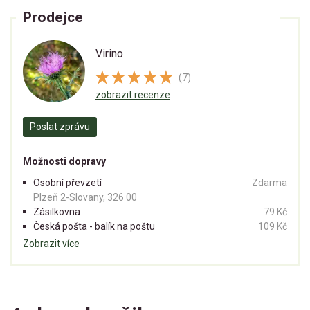
Prodejce
Virino
(7)
zobrazit recenze
Poslat zprávu
Možnosti dopravy
Osobní převzetí
Zdarma
Plzeň 2-Slovany, 326 00
Zásilkovna
79 Kč
Česká pošta - balík na poštu
109 Kč
Zobrazit více