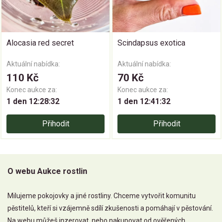
Alocasia red secret
Scindapsus exotica
Aktuální nabídka:
Aktuální nabídka:
110 Kč
70 Kč
Konec aukce za:
Konec aukce za:
1 den 12:28:31
1 den 12:41:31
Přihodit
Přihodit
O webu Aukce rostlin
Milujeme pokojovky a jiné rostliny. Chceme vytvořit komunitu
pěstitelů, kteří si vzájemně sdílí zkušenosti a pomáhají v pěstování.
Na webu můžeš inzerovat, nebo nakupovat od ověřených