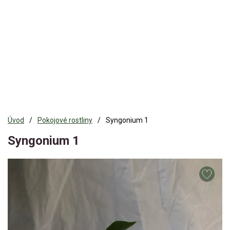
Úvod
Pokojové rostliny
Syngonium 1
Syngonium 1