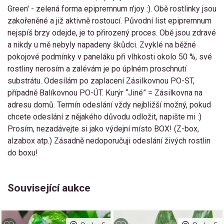
Green' - zelená forma epipremnum n’joy :). Obě rostlinky jsou
zakořeněné a již aktivně rostoucí. Původní list epipremnum
nejspíš brzy odejde, je to přirozený proces. Obě jsou zdravé
a nikdy u mě nebyly napadeny škůdci. Zvyklé na běžné
pokojové podmínky v paneláku při vlhkosti okolo 50 %, své
rostliny nerosím a zalévám je po úplném proschnutí
substrátu. Odesílám po zaplacení Zásilkovnou PO-ST,
případně Balíkovnou PO-ÚT. Kurýr “Jiné” = Zásilkovna na
adresu domů. Termín odeslání vždy nejbližší možný, pokud
chcete odeslání z nějakého důvodu odložit, napište mi :)
Prosím, nezadávejte si jako výdejní místo BOX! (Z-box,
alzabox atp.) Zásadně nedoporučuji odeslání živých rostlin
do boxu!
Související aukce