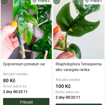
Praha 5
Praha 5
Epipremnum pinnatum var
Rhaphidophora Tetrasperma
albo variegata raritka
Aktuální nabídka:
80 Kč
Aktuální nabídka:
100 Kč
Konec aukce za:
2 dny 00:23:11
Konec aukce za:
2 dny 00:32:11
Přihodit