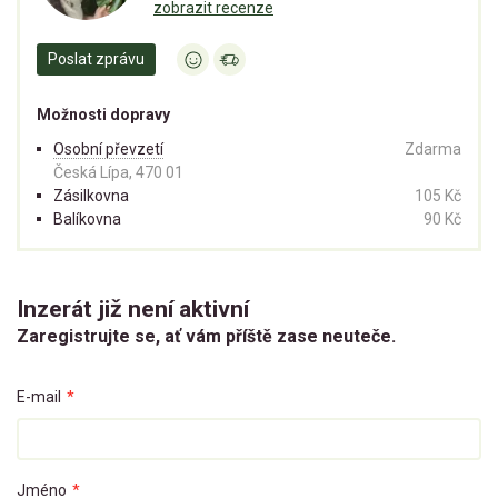
zobrazit recenze
Poslat zprávu
Možnosti dopravy
Osobní převzetí
Zdarma
Česká Lípa, 470 01
Zásilkovna
105 Kč
Balíkovna
90 Kč
Inzerát již není aktivní
Zaregistrujte se, ať vám příště zase neuteče.
E-mail
*
Jméno
*