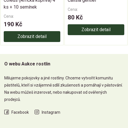
Coleus (Africká kopřiva) 4
Calisia gentlei
ks + 10 semínek
Cena:
Cena:
80 Kč
190 Kč
Zobrazit detail
Zobrazit detail
O webu Aukce rostlin
Milujeme pokojovky a jiné rostliny. Chceme vytvořit komunitu
pěstitelů, kteří si vzájemně sdílí zkušenosti a pomáhají v pěstování.
Na webu můžeš inzerovat, nebo nakupovat od ověřených
prodejců.
Facebook
Instagram