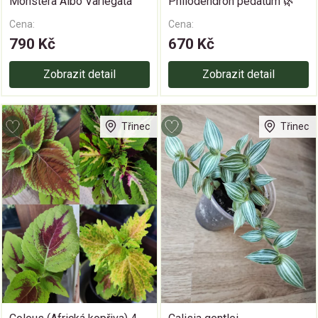
Monstera Albo Variegata
Philodendron pedatum 🌿
Cena:
Cena:
790 Kč
670 Kč
Zobrazit detail
Zobrazit detail
Třinec
Třinec