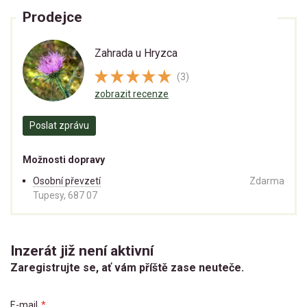
Prodejce
Zahrada u Hryzca
(3)
zobrazit recenze
Poslat zprávu
Možnosti dopravy
Osobní převzetí
Zdarma
Tupesy, 687 07
Inzerát již není aktivní
Zaregistrujte se, ať vám příště zase neuteče.
E-mail
*