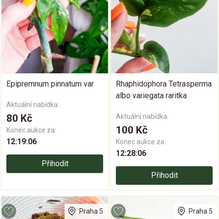
Epipremnum pinnatum var
Rhaphidophora Tetrasperma
albo variegata raritka
Aktuální nabídka:
80 Kč
Aktuální nabídka:
100 Kč
Konec aukce za:
12:19:05
Konec aukce za:
12:28:05
Přihodit
Přihodit
Praha 5
Praha 5