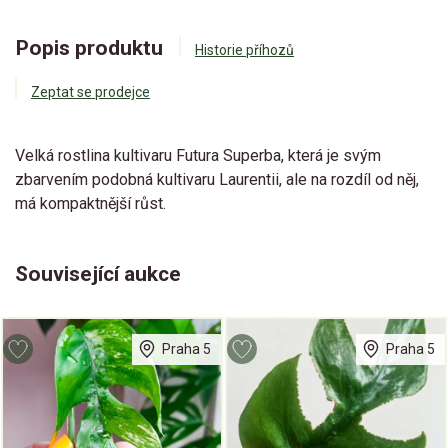
Popis produktu
Historie příhozů
Zeptat se prodejce
Velká rostlina kultivaru Futura Superba, která je svým
zbarvením podobná kultivaru Laurentii, ale na rozdíl od něj,
má kompaktnější růst.
Související aukce
Praha 5
Praha 5