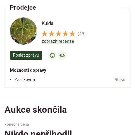
Prodejce
Kulda
(49)
zobrazit recenze
Poslat zprávu
Možnosti dopravy
Zásilkovna
90 Kč
Aukce skončila
konečná cena
Nikdo nepřihodil