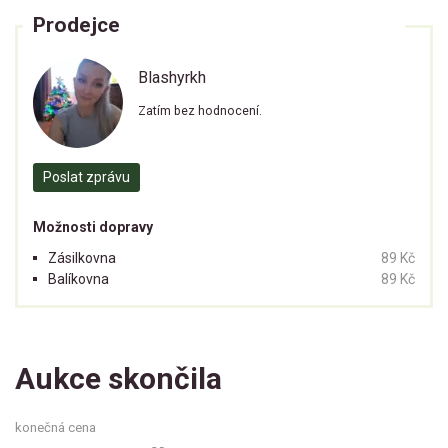
Prodejce
Blashyrkh
Zatím bez hodnocení.
Poslat zprávu
Možnosti dopravy
Zásilkovna
89 Kč
Balíkovna
89 Kč
Aukce skončila
konečná cena