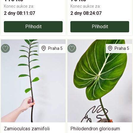
Konec aukce za:
Konec aukce za:
2 dny 08:11:06
2 dny 08:24:06
Přihodit
Přihodit
Praha 5
Praha 5
Zamioculcas zamiifoli
Philodendron gloriosum