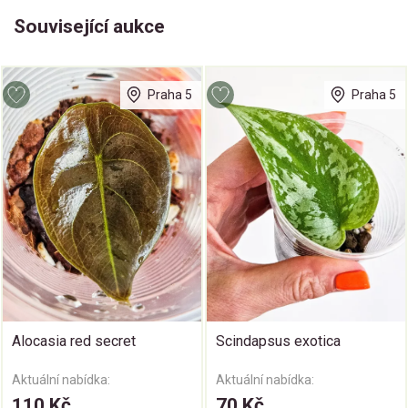
Související aukce
Praha 5
Praha 5
Alocasia red secret
Scindapsus exotica
Aktuální nabídka:
Aktuální nabídka:
110 Kč
70 Kč