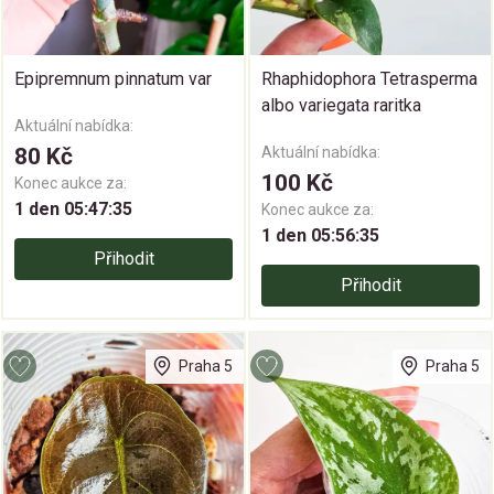
Epipremnum pinnatum var
Rhaphidophora Tetrasperma
albo variegata raritka
Aktuální nabídka:
80 Kč
Aktuální nabídka:
100 Kč
Konec aukce za:
1 den 05:47:35
Konec aukce za:
1 den 05:56:35
Přihodit
Přihodit
Praha 5
Praha 5