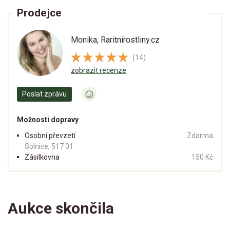
Prodejce
Monika, Raritnirostliny.cz
(14)
zobrazit recenze
Poslat zprávu
Možnosti dopravy
Osobní převzetí
Zdarma
Solnice, 517 01
Zásilkovna
150 Kč
Aukce skončila