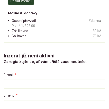
Poslat zprávu
Možnosti dopravy
Osobní převzetí
Zdarma
Plzeň 1, 323 00
Zásilkovna
80 Kč
Balíkovna
70 Kč
Inzerát již není aktivní
Zaregistrujte se, ať vám příště zase neuteče.
E-mail
*
Jméno
*