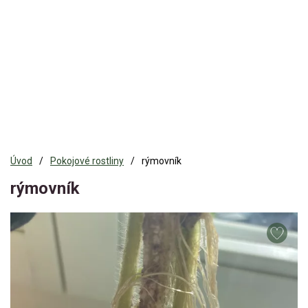
Úvod
Pokojové rostliny
rýmovník
rýmovník