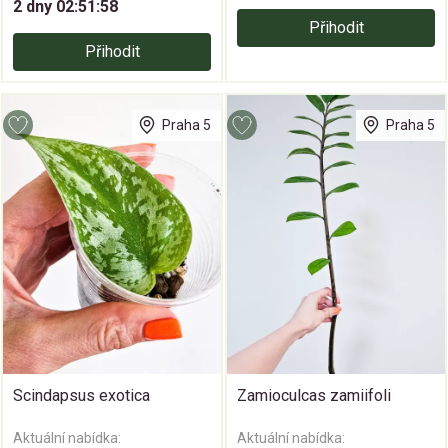
2 dny 02:51:58
Přihodit
Přihodit
Praha 5
Praha 5
Scindapsus exotica
Zamioculcas zamiifoli
Aktuální nabídka:
Aktuální nabídka: