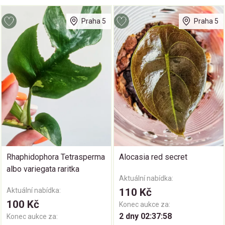
Praha 5
Praha 5
Rhaphidophora Tetrasperma
Alocasia red secret
albo variegata raritka
Aktuální nabídka:
Aktuální nabídka:
110 Kč
100 Kč
Konec aukce za:
2 dny 02:37:58
Konec aukce za: