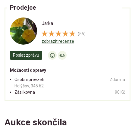
Prodejce
Jarka
(55)
zobrazit recenze
Poslat zprávu
Možnosti dopravy
Osobní převzetí
Zdarma
Holýšov, 345 62
Zásilkovna
90 Kč
Aukce skončila