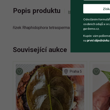
Získ
Popis produktu
Historie příhozů
Zepta
Odesláním formulář
osobních údajů a se 
řízek Rhaphidophora tetrasperma aurea, růstový bod je vidě
gardemo.cz.
Kupón vám pošleme n
na
první objednávku
Související aukce
Praha 5