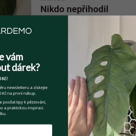
Nikdo nepřihodil
Spolehlivý prodejce
Prodejce má více jak 10 pozitivních
e vám
hodnocení.
ut dárek?
 Kč!
ěru newsletteru a získejte
 Kč na první nákup.
Sdílejte na:
posílat tipy k pěstování,
Facebook
Twitter
Email
 a praktickou inspiraci.
lku.
Kategorie:
Pokojové rostliny