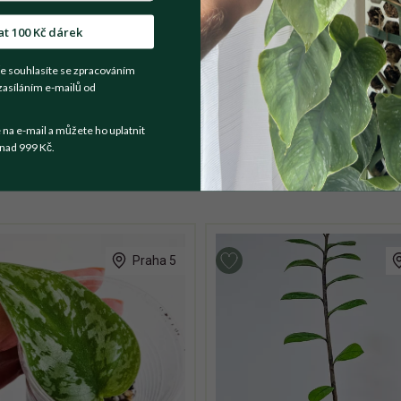
at 100 Kč dárek
t se prodejce
e souhlasíte se zpracováním
zasíláním e-mailů od
t na fotce. List ještě není úplně dobarvený, postupně se světlejš
a e-mail a můžete ho uplatnit
nad 999 Kč.
Praha 5