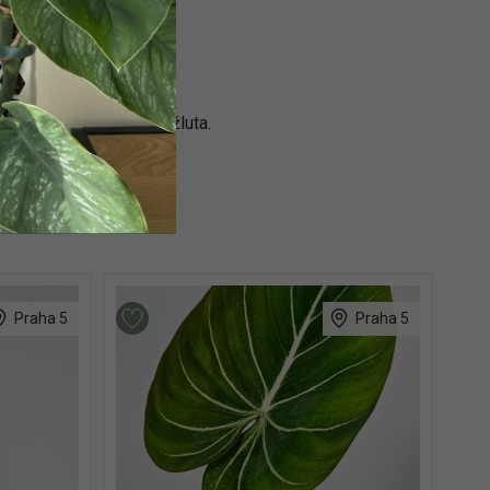
í části zbarví více do žluta.
Praha 5
Praha 5