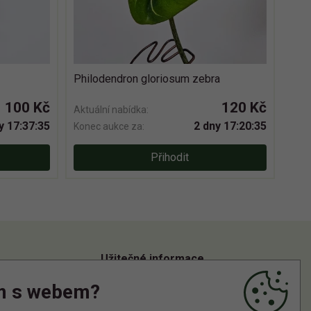
Philodendron gloriosum zebra
100 Kč
120 Kč
Aktuální nabídka:
y 17:37:35
2 dny 17:20:35
Konec aukce za:
Přihodit
Užitečné informace
m s webem?
Informace o zpracování osobních údajů