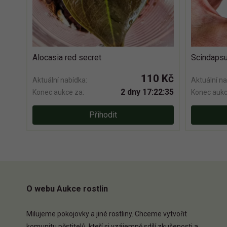
Alocasia red secret
Scindapsu
110 Kč
Aktuální nabídka:
Aktuální na
2 dny 17:22:35
Konec aukce za:
Konec aukc
Přihodit
O webu Aukce rostlin
Milujeme pokojovky a jiné rostliny. Chceme vytvořit
komunitu pěstitelů, kteří si vzájemně sdílí zkušenosti a