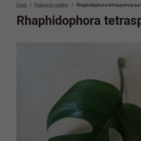
Úvod
Pokojové rostliny
Rhaphidophora tetrasperma au
Rhaphidophora tetras