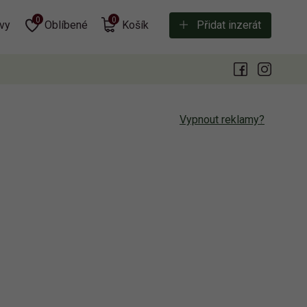
0
0
vy
Oblíbené
Košík
Přidat inzerát
Vypnout reklamy?