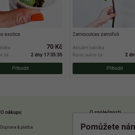
s exotica
Zamioculcas zamiifoli
70 Kč
bídka:
Aktuální nabídka:
2 dny 17:35:35
2 dn
e za:
Konec aukce za:
Přihodit
Přihodit
O nákupu
O společnosti
Pomůžete ná
Doprava & platba
O nás