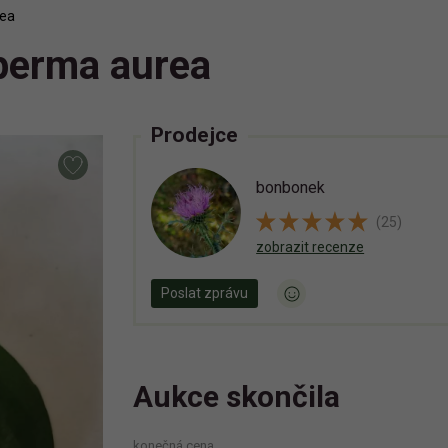
rea
perma aurea
Prodejce
bonbonek
(25)
zobrazit recenze
Poslat zprávu
Aukce skončila
konečná cena