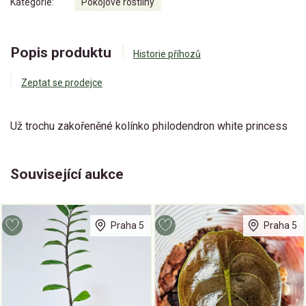
Kategorie:
Pokojové rostliny
Popis produktu
Historie příhozů
Zeptat se prodejce
Už trochu zakořeněné kolínko philodendron white princess
Související aukce
Praha 5
Praha 5