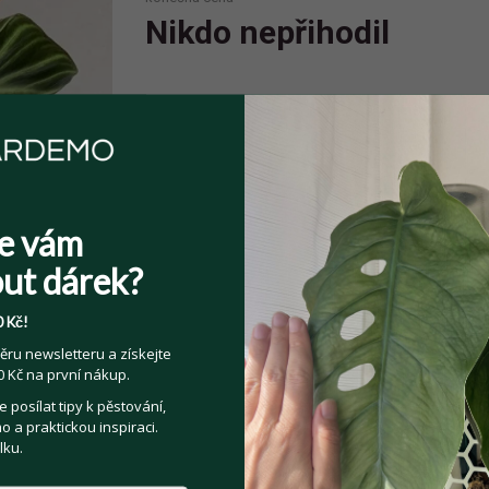
Nikdo nepřihodil
Spolehlivý prodejce
Prodejce má více jak 10 pozitivních
hodnocení.
e vám
ut dárek?
 Kč!
Sdílejte na:
ěru newsletteru a získejte
Facebook
Twitter
Email
 Kč na první nákup.
posílat tipy k pěstování,
 a praktickou inspiraci.
Kategorie:
Pokojové rostliny
lku.