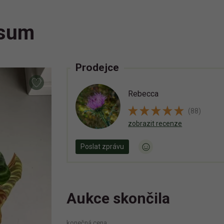
osum
Prodejce
Rebecca
(88)
zobrazit recenze
Poslat zprávu
Aukce skončila
konečná cena