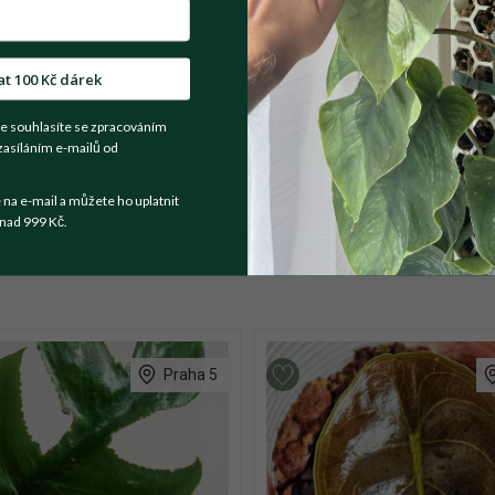
t se prodejce
at 100 Kč dárek
 mé mateřské rostliny. Má 2 větve růstu. Zvyklý na běžné pokojo
e souhlasíte se zpracováním
zasíláním e-mailů od
traně 9 cm - již potřebuje nějakou oporu (výška rostliny s květin
a e-mail a můžete ho uplatnit
nad 999 Kč.
Praha 5