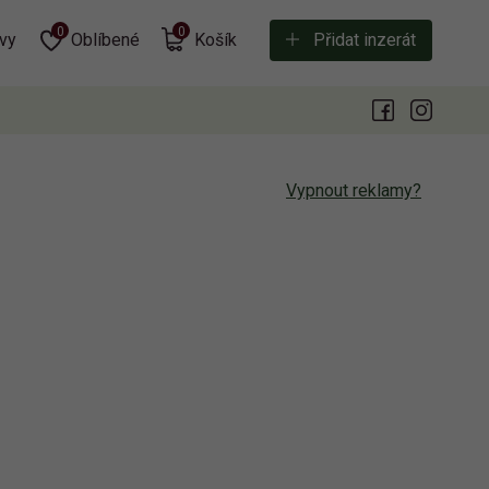
0
0
vy
Oblíbené
Košík
Přidat inzerát
Vypnout reklamy?