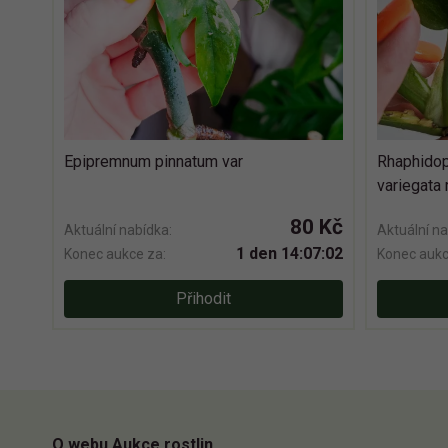
Epipremnum pinnatum var
Rhaphidop
variegata 
80 Kč
Aktuální nabídka:
Aktuální na
1 den 14:07:01
Konec aukce za:
Konec aukc
Přihodit
O webu Aukce rostlin