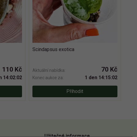
Scindapsus exotica
110 Kč
70 Kč
Aktuální nabídka:
n 14:02:01
1 den 14:15:01
Konec aukce za:
Přihodit
Užitečné informace