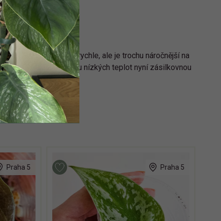
vé podmínky - roste rychle, ale je trochu náročnější na
áčem je 50 cm). Z důvodu nízkých teplot nyní zásilkovnou
Praha 5
Praha 5