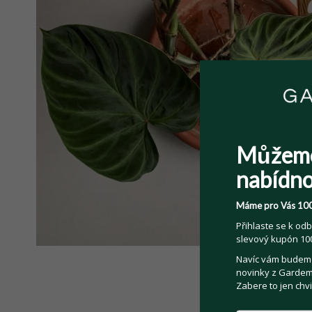
Můžem
nabídno
Máme pro Vás 100
Přihlaste se k odb
slevový kupón 100
Navíc vám budeme 
novinky z Gardemo
Zabere to jen chvi