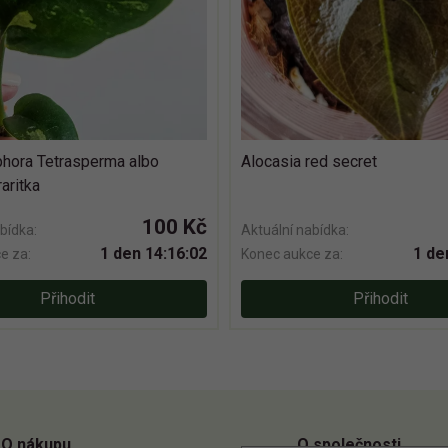
hora Tetrasperma albo
Alocasia red secret
raritka
100 Kč
bídka:
Aktuální nabídka:
1 den 14:16:01
1 de
e za:
Konec aukce za:
Přihodit
Přihodit
O nákupu
O společnosti