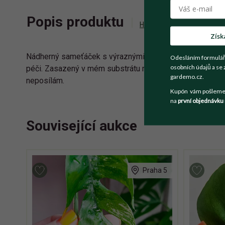
Popis produktu
Historie příhozů
Zepta
Získ
Nádherný sameťáček s výraznými listy vypěstovaný z řízku
Odesláním formulář
osobních údajů a se 
péči. Zasazený v mém substrátu na aroidy v květináči o s
gardemo.cz.
neposílám.
Kupón vám pošleme n
na
první objednávku
Související aukce
Praha 5