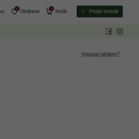
0
0
vy
Oblíbené
Košík
Přidat inzerát
Vypnout reklamy?