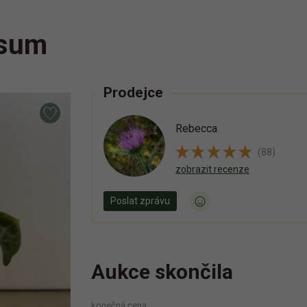
osum
Prodejce
Rebecca
(88)
zobrazit recenze
Poslat zprávu
Aukce skončila
konečná cena