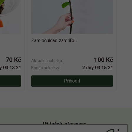
Zamioculcas zamiifoli
70 Kč
100 Kč
Aktuální nabídka:
y 03:13:20
2 dny 03:15:20
Konec aukce za:
Přihodit
Užitečné informace