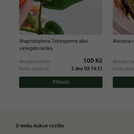
Rhaphidophora Tetrasperma albo
Alocasia 
variegata raritka
100 Kč
Aktuální nabídka:
Aktuální na
2 dny 03:14:20
Konec aukce za:
Konec aukc
Přihodit
O webu Aukce rostlin