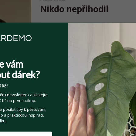
Nikdo nepřihodil
Spolehlivý prodejce
Prodejce má více jak 10 pozitivních
hodnocení.
e vám
ut dárek?
 Kč!
Sdílejte na:
ěru newsletteru a získejte
 Kč na první nákup.
Facebook
Twitter
Email
posílat tipy k pěstování,
 a praktickou inspiraci.
lku.
Kategorie:
Pokojové rostliny