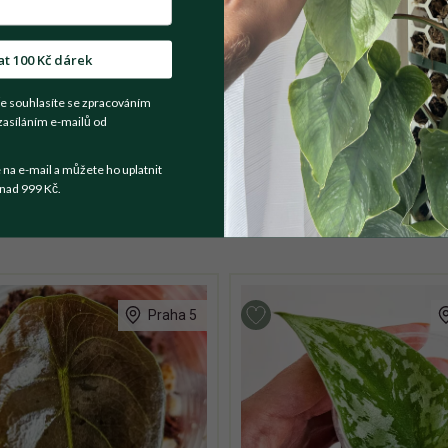
t se prodejce
at 100 Kč dárek
e souhlasíte se zpracováním
 že vyráží i druhý růstový bod ze spoda rostliny! Zvyklý na běž
zasíláním e-mailů od
v květináči o průměru 11 cm.
a e-mail a můžete ho uplatnit
nad 999 Kč.
Praha 5