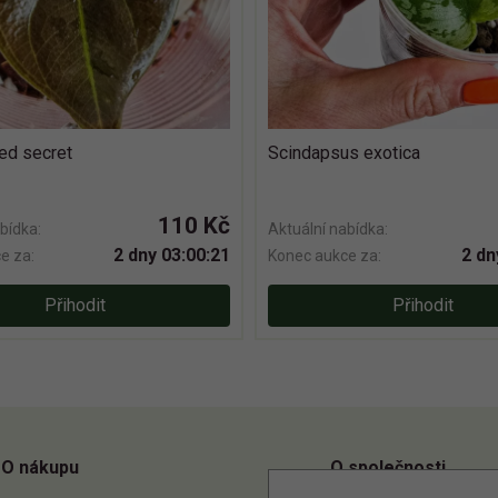
red secret
Scindapsus exotica
110 Kč
bídka:
Aktuální nabídka:
2 dny 03:00:20
2 dn
e za:
Konec aukce za:
Přihodit
Přihodit
O nákupu
O společnosti