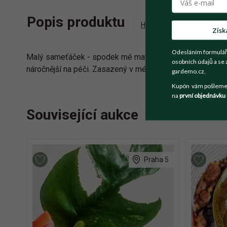
Popis produktu
Historie příhozů
Zepta
Získ
Odesláním formulář
Malý sameťáček - spodek mé mateřské rostliny. Vypadá to,
osobních údajů a se 
náročnější na péči. Zasazený v mém substrátu na aroidy 
gardemo.cz.
Kupón vám pošleme n
na
první objednávku
Související aukce
Praha 5