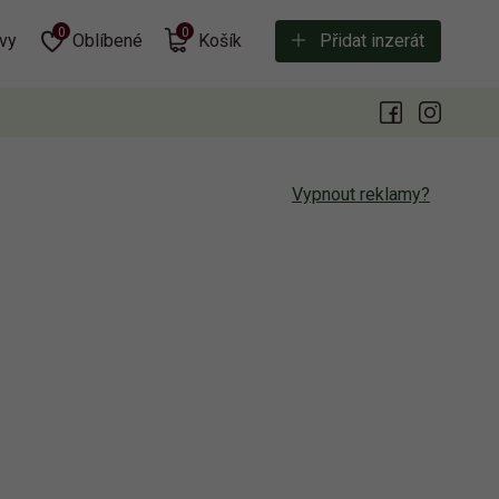
0
0
vy
Oblíbené
Košík
Přidat inzerát
Vypnout reklamy?