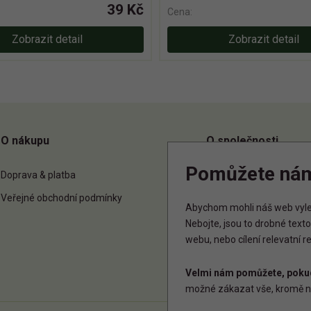
39 Kč
Cena:
Zobrazit detail
Zobrazit detail
O nákupu
O společnosti
Pomůžete ná
Doprava & platba
O nás
Veřejné obchodní podmínky
Kontakt
Abychom mohli náš web vylep
Nebojte, jsou to drobné tex
webu, nebo cílení relevatní 
Velmi nám pomůžete, pokud
možné zákazat vše, kromě n