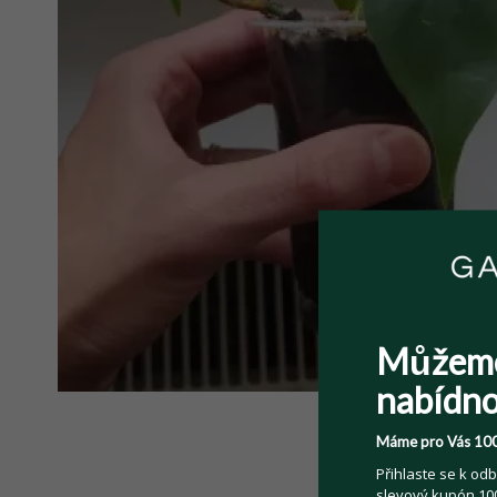
Můžem
nabídno
Máme pro Vás 100
Přihlaste se k odb
slevový kupón 100