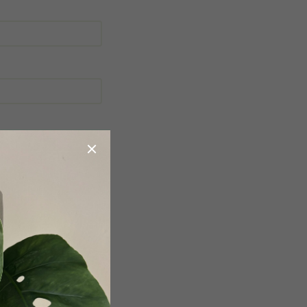
obchodními podmínkami
.
a účelem registrace.