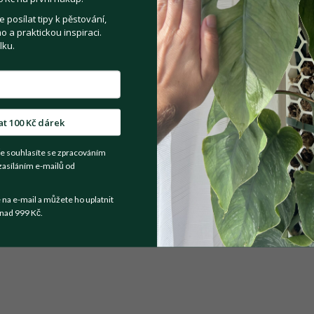
posílat tipy k pěstování,
 a praktickou inspiraci.
Registrovat se
lku.
Sdílejte na:
at 100 Kč dárek
Facebook
Twitter
Email
e souhlasíte se zpracováním
zasíláním e-mailů od
Kategorie:
Pokojové rostliny
a e-mail a můžete ho uplatnit
nad 999 Kč.