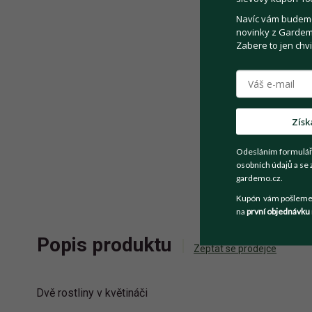
Navíc vám budeme 
novinky z Gardemo
Zabere to jen chvi
Získ
Odesláním formulář
osobních údajů a se 
gardemo.cz.
Kupón vám pošleme n
na
první objednávku
Popis produktu
Zeptat se prodejce
Dvě rostliny v květináči