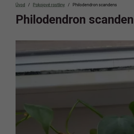
Úvod
Pokojové rostliny
Philodendron scandens
Philodendron scande