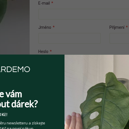
E-mail
*
Jméno
*
Příjmení
*
Heslo
*
Přečetl(a) jsem si a souhlasím s
Veřejnými 
e vám
Souhlasím se zpracováním osobních údajů z
ut dárek?
Více informací zde
.
 Kč!
ěru newsletteru a získejte
 Kč na první nákup.