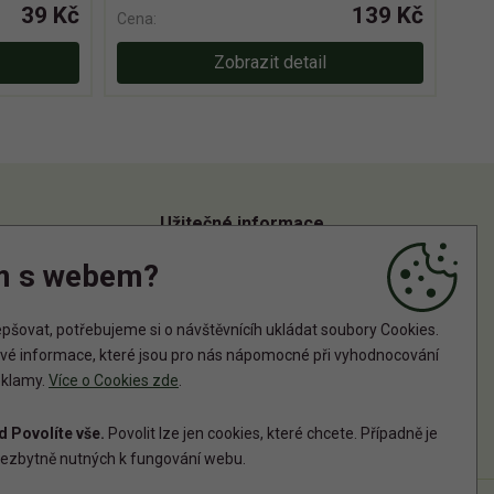
39 Kč
139 Kč
Cena:
Zobrazit detail
Užitečné informace
m s webem?
Informace o zpracování osobních údajů
Zásady používání cookies
šovat, potřebujeme si o návštěvnícíh ukládat soubory Cookies.
tové informace, které jsou pro nás nápomocné při vyhodnocování
reklamy.
Více o Cookies zde
.
 Povolíte vše.
Povolit lze jen cookies, které chcete. Případně je
ezbytně nutných k fungování webu.