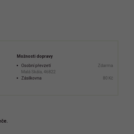
Možnosti dopravy
Osobní převzetí
Zdarma
Malá Skála, 46822
Zásilkovna
80 Kč
eče.