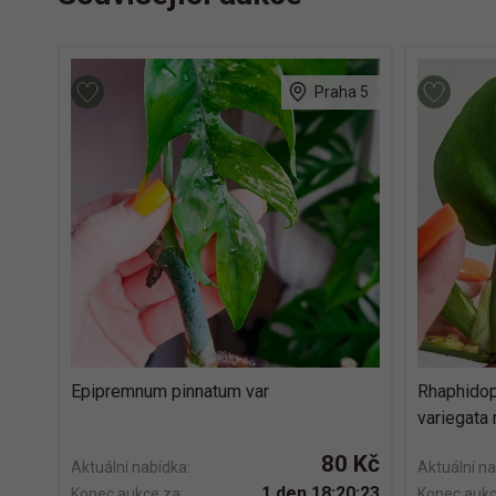
Praha 5
Epipremnum pinnatum var
Rhaphidop
variegata 
80 Kč
Aktuální nabídka:
Aktuální na
1 den 18:20:22
Konec aukce za:
Konec aukc