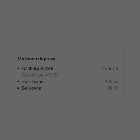
1
Možnosti dopravy
Osobní převzetí
Zdarma
Česká Lípa, 470 01
Zásilkovna
105 Kč
Balíkovna
90 Kč