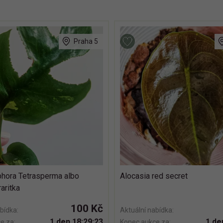
Praha 5
hora Tetrasperma albo
Alocasia red secret
raritka
100 Kč
bídka:
Aktuální nabídka:
1 den 18:29:22
1 de
e za:
Konec aukce za: