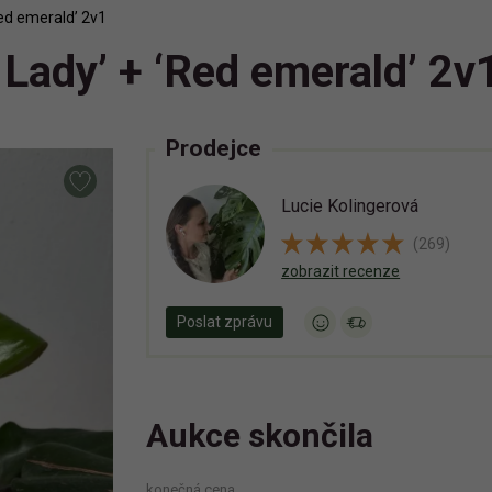
Red emerald’ 2v1
 Lady’ + ‘Red emerald’ 2v
Prodejce
Lucie Kolingerová
(269)
zobrazit recenze
Poslat zprávu
Aukce skončila
konečná cena