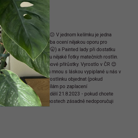
 výherce se ani neozval 😕 V jednom kelímku je jedna
dobný tvar listu i růst, oba ocení nějakou oporu pro
enými stonky (i kořínky🤫) a Painted lady při dostatku
u přiložím pro představu nějaké fotky matečních rostlin.
tu krásnou podívanou na nové přírůstky. Vyrostlo v ČR 😊
ořeňování. Všechny jsou mnou s láskou vypiplané u nás v
e nutné do 48 vyhranou rostlinku objednat (pokud
bu vystavím znovu. Odesílám po zaplacení
ených objednávek v pondělí 21.8.2023 - pokud chcete
letošních špatných zkušenostech zásadně nedoporučuji