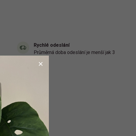
Rychlé odeslání
Průměrná doba odeslání je menší jak 3
dny.