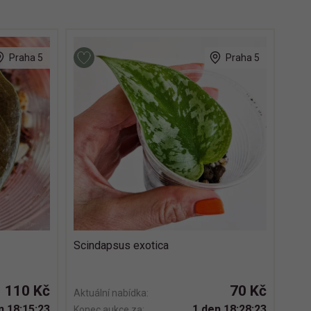
Praha 5
Praha 5
Scindapsus exotica
110 Kč
70 Kč
Aktuální nabídka:
n 18:15:22
1 den 18:28:22
Konec aukce za: