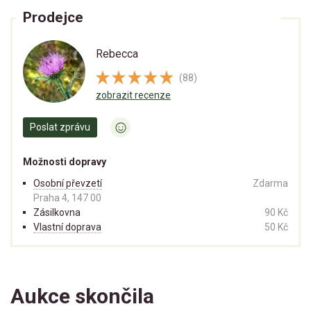
Prodejce
Rebecca
(88)
zobrazit recenze
Poslat zprávu
Možnosti dopravy
Osobní převzetí
Zdarma
Praha 4, 147 00
Zásilkovna
90 Kč
Vlastní doprava
50 Kč
Aukce skončila