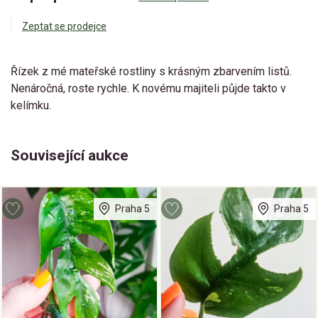
Zeptat se prodejce
Řízek z mé mateřské rostliny s krásným zbarvením listů.
Nenáročná, roste rychle. K novému majiteli půjde takto v
kelímku.
Související aukce
Praha 5
Praha 5