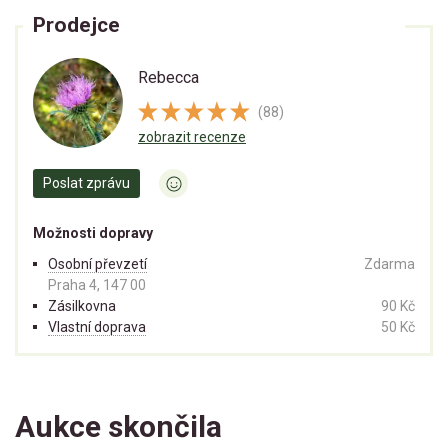
Prodejce
Rebecca
(88)
zobrazit recenze
Poslat zprávu
Možnosti dopravy
Osobní převzetí
Zdarma
Praha 4, 147 00
Zásilkovna
90 Kč
Vlastní doprava
50 Kč
Aukce skončila