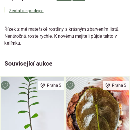
Zeptat se prodejce
Řízek z mé mateřské rostliny s krásným zbarvením listů.
Nenáročná, roste rychle. K novému majiteli půjde takto v
kelímku.
Související aukce
Praha 5
Praha 5