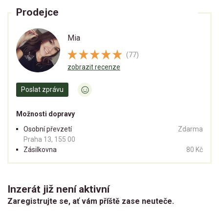
Prodejce
Mia
(77)
zobrazit recenze
Poslat zprávu
Možnosti dopravy
Osobní převzetí
Zdarma
Praha 13, 155 00
Zásilkovna
80 Kč
Inzerát již není aktivní
Zaregistrujte se, ať vám příště zase neuteče.