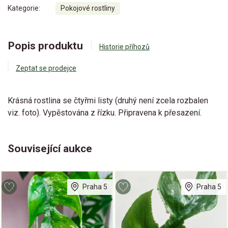
Kategorie:
Pokojové rostliny
Popis produktu
Historie příhozů
Zeptat se prodejce
Krásná rostlina se čtyřmi listy (druhý není zcela rozbalen
viz. foto). Vypěstována z řízku. Připravena k přesazení.
Související aukce
Praha 5
Praha 5