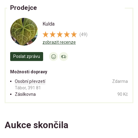
Prodejce
Kulda
(49)
zobrazit recenze
Poslat zprávu
Možnosti dopravy
Osobní převzetí
Zdarma
Tábor, 391 81
Zásilkovna
90 Kč
Aukce skončila