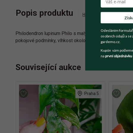
Popis produktu
Historie příhozů
Zepta
Získ
Odesláním formulář
Philodendron lupinum Philo s malými “sametovými” srdčit
osobních údajů a se 
pokojové podmínky, vlhkost okolo 50 % - nedoporučuji do
gardemo.cz.
Kupón vám pošleme n
na
první objednávku
Související aukce
Praha 5