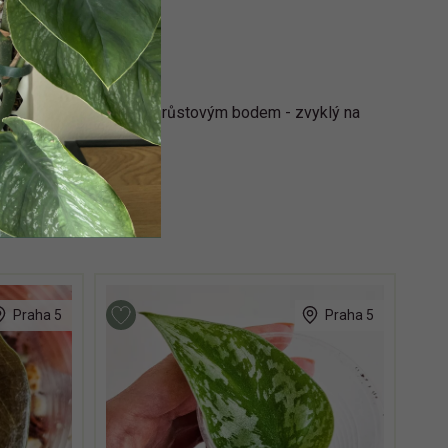
ináčku 4x4 cm s aktivním růstovým bodem - zvyklý na
ychle rostoucí 😎
Praha 5
Praha 5