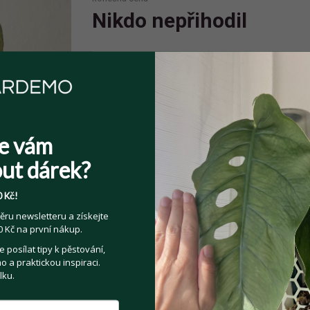
Nikdo nepřihodil
Spolehlivý prodejce
Prodejce má více jak 10 pozitivních
hodnocení.
e vám
ut dárek?
 Kč!
Sdílejte na:
ěru newsletteru a získejte
 Kč na první nákup.
Facebook
Twitter
Email
posílat tipy k pěstování,
 a praktickou inspiraci.
lku.
Kategorie:
Pokojové rostliny