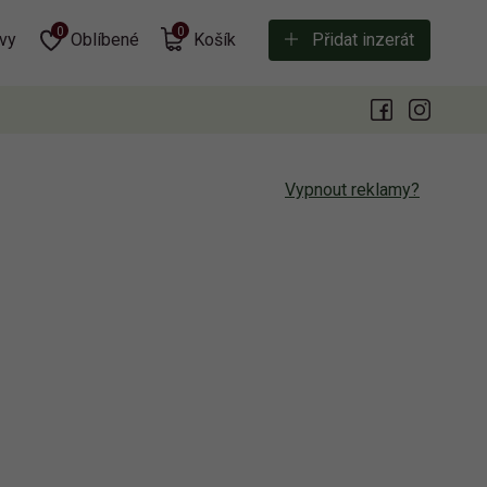
0
0
vy
Oblíbené
Košík
Přidat inzerát
Vypnout reklamy?