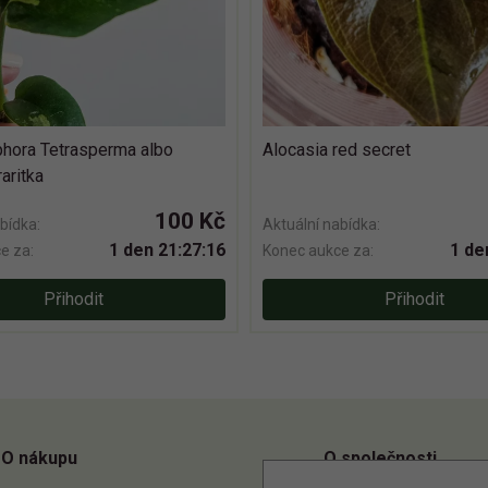
hora Tetrasperma albo
Alocasia red secret
raritka
100 Kč
bídka:
Aktuální nabídka:
1 den 21:27:15
1 de
e za:
Konec aukce za:
Přihodit
Přihodit
O nákupu
O společnosti