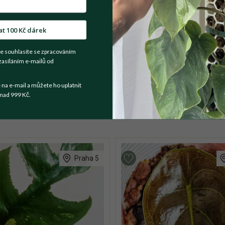
t se prodejce
at 100 Kč dárek
e souhlasíte se zpracováním
ými listy, který ocení při růstu oporu - zakořeněný řízek v květ
zasíláním e-mailů od
 velmi suchých prostor, jinak vcelku nenáročný a u mě poměrně r
a e-mail a můžete ho uplatnit
nad 999 Kč.
Praha 5