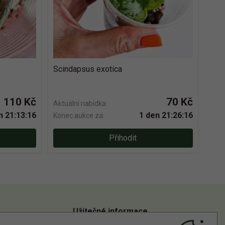
Scindapsus exotica
110 Kč
70 Kč
Aktuální nabídka:
n 21:13:15
1 den 21:26:15
Konec aukce za:
Přihodit
Užitečné informace