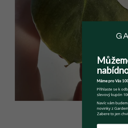
Můžem
nabídno
Máme pro Vás 100
Přihlaste se k odb
slevový kupón 100
Navíc vám budeme 
novinky z Gardemo
Zabere to jen chvi