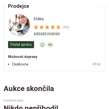
Prodejce
Eliška
(43)
zobrazit recenze
Poslat zprávu
Možnosti dopravy
Zásilkovna
89 Kč
Aukce skončila
konečná cena
Nikdo nepřihodil