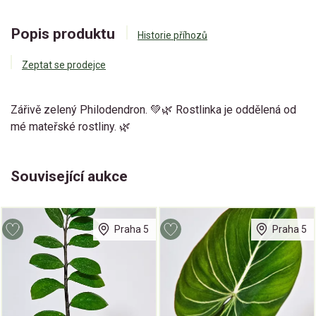
Popis produktu
Historie příhozů
Zeptat se prodejce
Zářivě zelený Philodendron. 💚🌿 Rostlinka je oddělená od
mé mateřské rostliny. 🌿
Související aukce
Praha 5
Praha 5