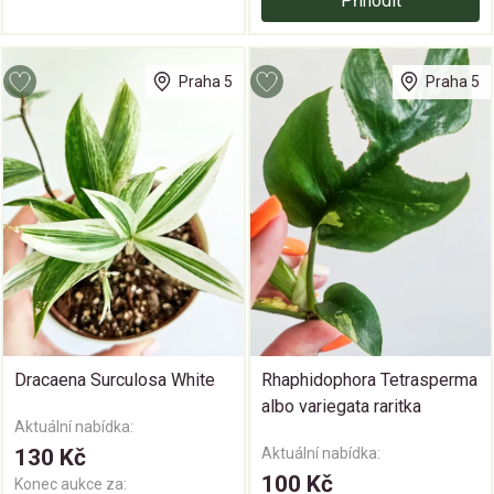
Přihodit
Praha 5
Praha 5
Dracaena Surculosa White
Rhaphidophora Tetrasperma
albo variegata raritka
Aktuální nabídka:
130 Kč
Aktuální nabídka:
100 Kč
Konec aukce za: