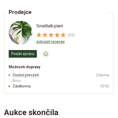
Prodejce
Smalltalk.plant
(55)
zobrazit recenze
Poslat zprávu
Možnosti dopravy
Osobní převzetí
Zdarma
Brno,
Zásilkovna
90 Kč
Aukce skončila