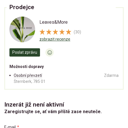
Prodejce
Leaves&More
(30)
zobrazit recenze
Poslat zprávu
Možnosti dopravy
Osobní převzetí
Zdarma
Šternberk, 785 01
Inzerát již není aktivní
Zaregistrujte se, ať vám příště zase neuteče.
E-mail
*