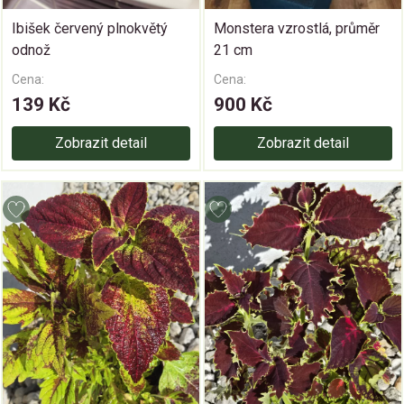
Ibišek červený plnokvětý
Monstera vzrostlá, průměr
odnož
21 cm
Cena:
Cena:
139 Kč
900 Kč
Zobrazit detail
Zobrazit detail