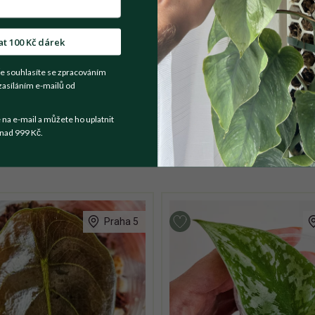
t se prodejce
at 100 Kč dárek
e souhlasíte se zpracováním
řízku mé mateřské rostliny (ta je na jedné z fotek). Původní list 
zasíláním e-mailů od
ý v květináči o průměru 12 cm v mém substrátu na aroidy.
a e-mail a můžete ho uplatnit
nad 999 Kč.
Praha 5