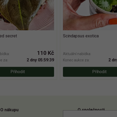
red secret
Scindapsus exotica
110 Kč
bídka:
Aktuální nabídka:
2 dny 05:59:38
2 dn
e za:
Konec aukce za:
Přihodit
Přihodit
O nákupu
O společnosti