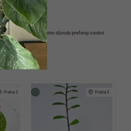
je téměř 50 cm velký, z toho důvodu preferuji osobní
Praha 5
Praha 5