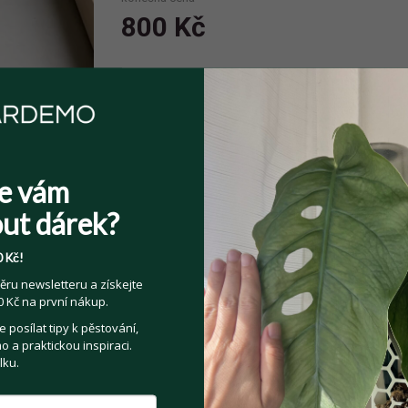
800 Kč
Spolehlivý prodejce
Prodejce má více jak 10 pozitivních
hodnocení.
e vám
ut dárek?
 Kč!
Sdílejte na:
ěru newsletteru a získejte
 Kč na první nákup.
Facebook
Twitter
Email
posílat tipy k pěstování,
 a praktickou inspiraci.
lku.
Kategorie:
Pokojové rostliny