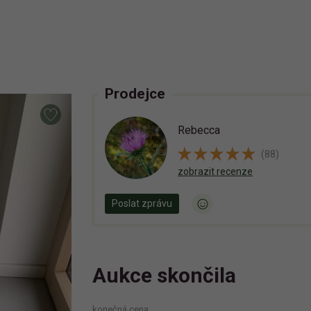
Prodejce
Rebecca
(88)
zobrazit recenze
Poslat zprávu
Aukce skončila
konečná cena