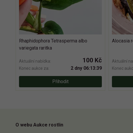
Rhaphidophora Tetrasperma albo
Alocasia 
variegata raritka
100 Kč
Aktuální nabídka:
Aktuální na
2 dny 06:13:38
Konec aukce za:
Konec aukc
Přihodit
O webu Aukce rostlin