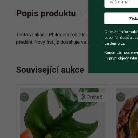
Popis produktu
Historie příhozů
Zepta
Získ
Odesláním formulář
Tento velikán - Philodendron Glorious - je vypěstovaný z 
osobních údajů a se 
předání. Nový list již dosahuje velikosti 28 cm. Zasazen
gardemo.cz.
Kupón vám pošleme n
na
první objednávku
Související aukce
Praha 5