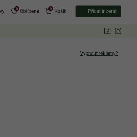
0
0
vy
Oblíbené
Košík
Přidat inzerát
Vypnout reklamy?